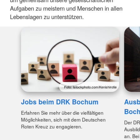
Aufgaben zu meistern und Menschen in allen
Lebenslagen zu unterstützen.
Foto: Istockphoto.com/Kenishirotie
Jobs beim DRK Bochum
Ausb
Boc
Erfahren Sie mehr über die vielfältigen
Möglichkeiten, sich mit dem Deutschen
Der DR
Roten Kreuz zu engagieren.
Ausbil
an. Be