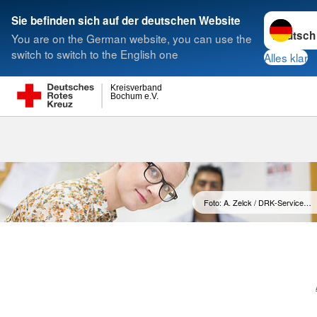
Sprache w
Sie befinden sich auf der deutschen Website
You are on the German website, you can use the
Suche
switch to switch to the English one
Alles klar
Kreisverband
Bochum e.V.
Personenausk
Foto: A. Zelck / DRK-Service…