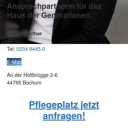
Ansprechpartnerin für das
Haus der Generationen:
Frau
Heike Günther
Tel:
0234
9445
-0
E-Mail
An der Holtbrügge 2-6
44795 Bochum
Pflegeplatz jetzt
anfragen!