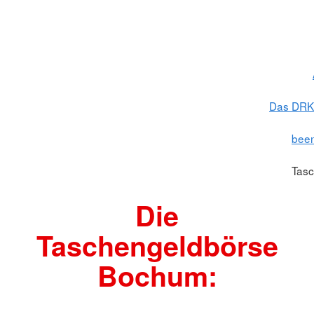
Das DRK 
been
Tasc
Die
Taschengeldbörse
Bochum: