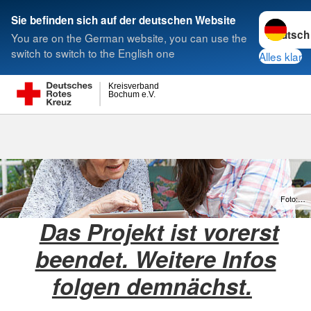
Sprache w
Sie befinden sich auf der deutschen Website
You are on the German website, you can use the
Suche
switch to switch to the English one
Alles klar
Kreisverband
Bochum e.V.
Foto:…
Das Projekt ist vorerst
beendet. Weitere Infos
folgen demnächst.