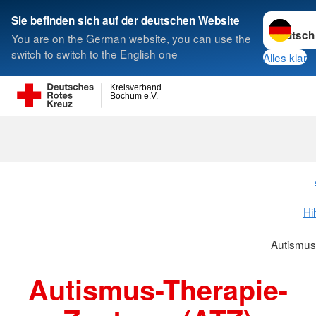
Sprache w
Sie befinden sich auf der deutschen Website
You are on the German website, you can use the
Suche
switch to switch to the English one
Alles klar
Kreisverband
Bochum e.V.
Autismus-The
Hi
Autismus
Autismus-Therapie-