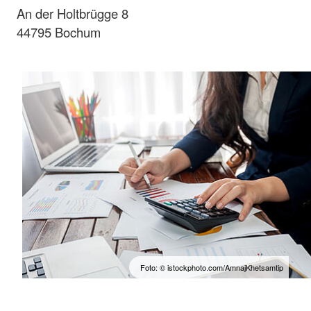
An der Holtbrügge 8
44795 Bochum
Foto: © istockphoto.com/AmnajKhetsamtip