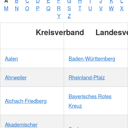
A
B
C
D
E
F
G
H
I
J
K
L
M
N
O
P
Q
R
S
T
U
V
W
X
Y
Z
Kreisverband
Landesv
Aalen
Baden-Württemberg
Ahrweiler
Rheinland-Pfalz
Bayerisches Rotes
Aichach-Friedberg
Kreuz
Akademischer