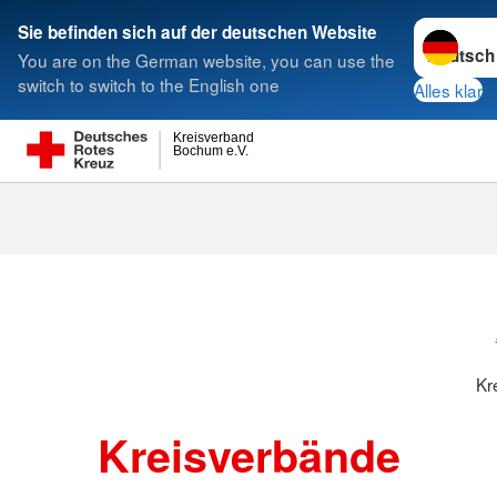
Sprache w
Sie befinden sich auf der deutschen Website
You are on the German website, you can use the
Suche
switch to switch to the English one
Alles klar
Kreisverband
Bochum e.V.
Kreisverbänd
Kr
Kreisverbände