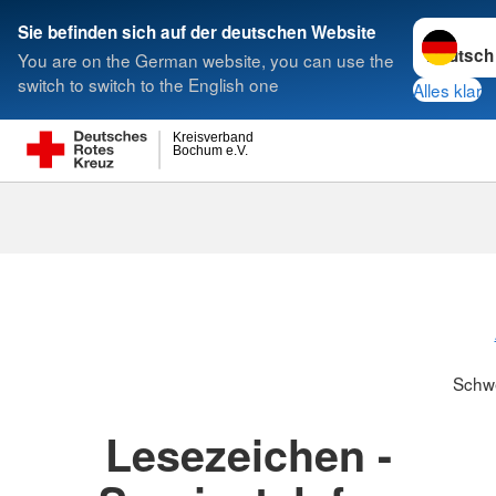
Sprache w
Sie befinden sich auf der deutschen Website
You are on the German website, you can use the
Suche
switch to switch to the English one
Alles klar
Kreisverband
Bochum e.V.
Schwesternsc
Schw
Lesezeichen -