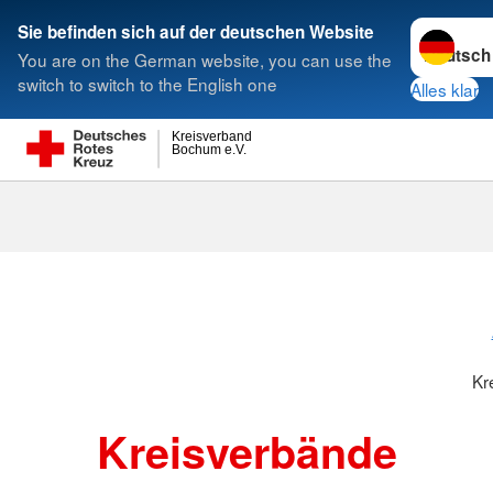
Sprache w
Sie befinden sich auf der deutschen Website
You are on the German website, you can use the
Suche
switch to switch to the English one
Alles klar
Kreisverband
Bochum e.V.
Kreisverbänd
Kr
Kreisverbände