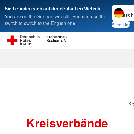
Sprache w
Sie befinden sich auf der deutschen Website
You are on the German website, you can use the
Suche
switch to switch to the English one
Alles klar
Kreisverband
Bochum e.V.
Kreisverbänd
Kr
Kreisverbände