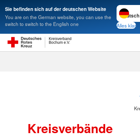
Sprache w
Sie befinden sich auf der deutschen Website
You are on the German website, you can use the
Suche
switch to switch to the English one
Alles klar
Kreisverband
Bochum e.V.
Kreisverbänd
Kr
Kreisverbände