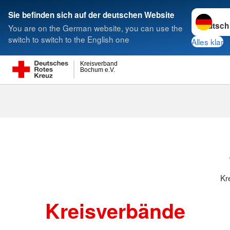
Sprache w
Sie befinden sich auf der deutschen Website
You are on the German website, you can use the
Suche
switch to switch to the English one
Alles klar
Kreisverband
Bochum e.V.
Kreisverbänd
Kr
Kreisverbände