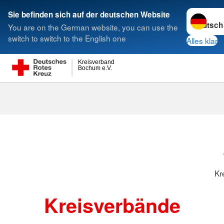
Sprache w
Sie befinden sich auf der deutschen Website
You are on the German website, you can use the
Suche
switch to switch to the English one
Alles klar
Kreisverband
Bochum e.V.
Kreisverbänd
Kr
Kreisverbände